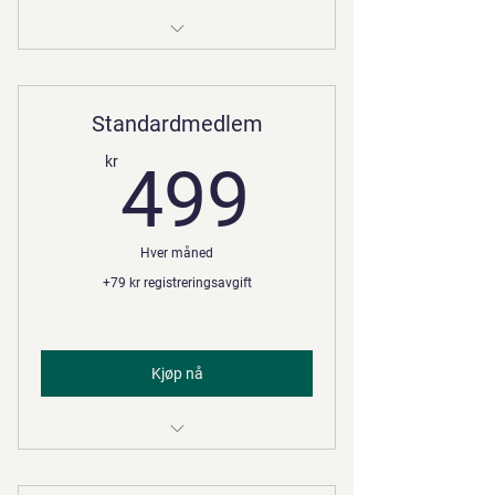
Verdens beste samvittighet
Standardmedlem
499kr
kr
499
Hver måned
+79 kr registreringsavgift
Kjøp nå
Fri tilgang i ordinær åpningstid
Fordeler på kjøp av datautstyr