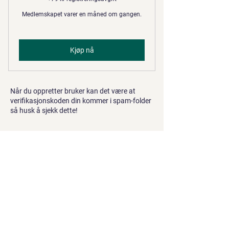
Medlemskapet varer en måned om gangen.
Kjøp nå
Når du oppretter bruker kan det være at
verifikasjonskoden din kommer i spam-folder
så husk å sjekk dette!
Kontakt
post@metizport.com
Tlf.:
95 30 96 13
Dragsundvegen 11F,
6080 Gurskøy