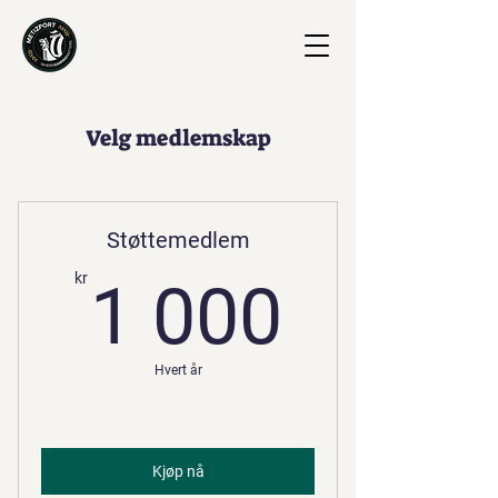
Velg medlemskap
Støttemedlem
1 000
kr
1 000
Hvert år
Kjøp nå